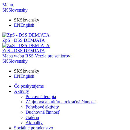
Menu
SK
Slovensky
SK
Slovensky
EN
English
ZpS - DSS DEMJATA
ZpS - DSS DEMJATA
Mapa webu
RSS
Verzia pre seniorov
SK
Slovensky
SK
Slovensky
EN
English
Čo poskytujeme
Aktivity
Pracovná terapia
Záujmová a kultúrna rekračná činnosť
Pohybové aktivity
Duchovná činnosť
Galéria
Aktuality
Sociálne poradenstvo