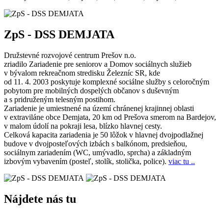
ZpS - DSS DEMJATA
Družstevné rozvojové centrum Prešov n.o.
zriadilo Zariadenie pre seniorov a Domov sociálnych služieb
v bývalom rekreačnom stredisku Železníc SR, kde
od 11. 4. 2003 poskytuje komplexné sociálne služby s celoročným
pobytom pre mobilných dospelých občanov s duševným
a s pridruženým telesným postihom.
Zariadenie je umiestnené na území chránenej krajinnej oblasti
v extraviláne obce Demjata, 20 km od Prešova smerom na Bardejov,
v malom údolí na pokraji lesa, blízko hlavnej cesty.
Celková kapacita zariadenia je 50 lôžok v hlavnej dvojpodlažnej
budove v dvojposteľových izbách s balkónom, predsieňou,
sociálnym zariadením (WC, umývadlo, sprcha) a základným
izbovým vybavením (posteľ, stolík, stolička, police).
viac tu ..
Nájdete nás tu