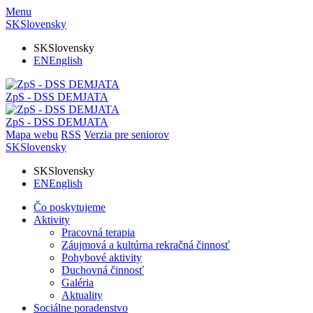
Menu
SK
Slovensky
SK
Slovensky
EN
English
ZpS - DSS DEMJATA
ZpS - DSS DEMJATA
Mapa webu
RSS
Verzia pre seniorov
SK
Slovensky
SK
Slovensky
EN
English
Čo poskytujeme
Aktivity
Pracovná terapia
Záujmová a kultúrna rekračná činnosť
Pohybové aktivity
Duchovná činnosť
Galéria
Aktuality
Sociálne poradenstvo