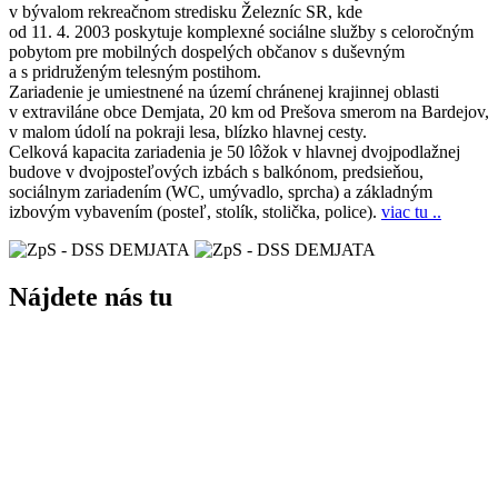
v bývalom rekreačnom stredisku Železníc SR, kde
od 11. 4. 2003 poskytuje komplexné sociálne služby s celoročným
pobytom pre mobilných dospelých občanov s duševným
a s pridruženým telesným postihom.
Zariadenie je umiestnené na území chránenej krajinnej oblasti
v extraviláne obce Demjata, 20 km od Prešova smerom na Bardejov,
v malom údolí na pokraji lesa, blízko hlavnej cesty.
Celková kapacita zariadenia je 50 lôžok v hlavnej dvojpodlažnej
budove v dvojposteľových izbách s balkónom, predsieňou,
sociálnym zariadením (WC, umývadlo, sprcha) a základným
izbovým vybavením (posteľ, stolík, stolička, police).
viac tu ..
Nájdete nás tu